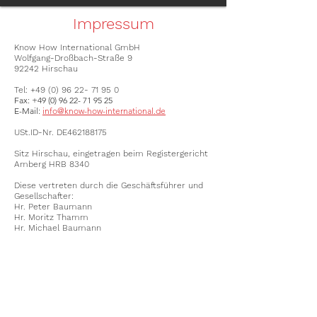
Impressum
Know How International GmbH
Wolfgang-Droßbach-Straße 9
92242 Hirschau
Tel:
+49 (0) 96 22- 71 95 0
Fax: +49 (0) 96 22- 71 95 25
E-Mail:
info@know-how-international.de
USt.ID-Nr. DE462188175
Sitz Hirschau, eingetragen beim Registergericht
Amberg HRB 8340
Diese vertreten durch die Geschäftsführer und
Gesellschafter:
Hr. Peter Baumann
Hr. Moritz Thamm
Hr. Michael Baumann