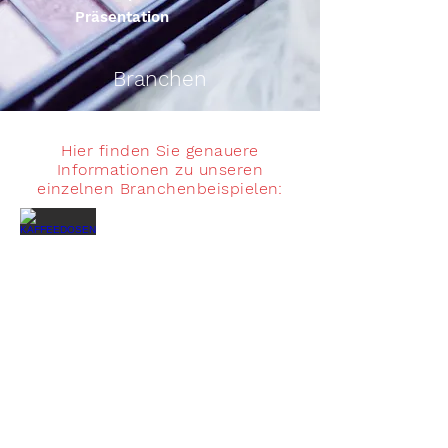
Präsentation
Branchen
Hier finden Sie genauere
Informationen zu unseren
einzelnen Branchenbeispielen:
KAFFEEDOSEN
TEEDOSEN
Kaffedosen
Teedosen
direkt
direkt
vom
vom
Hersteller
Hersteller
SÜßWAREN
KAKAO
Pralinendose
Kakaodosen