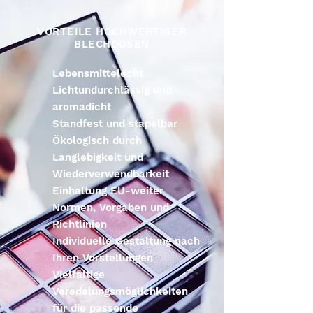
VORTEILE HOCHWERTIGER
BLECHDOSEN
Lebensmittelecht
Lichtundurchlässig und
aromadicht
Standfest und stapelbar
Ökologisch durch
Langlebigkeit und
Wiederverwendbarkeit
Einhaltung EU-weiter
Normen, Vorgaben und
Richtlinien
Individuelle Gestaltung nach
Ihren Vorstellungen
Vielfältige
Veredelungsmöglichkeiten
für die passende